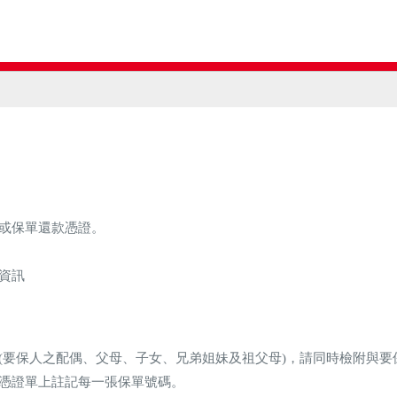
或保單還款憑證。
資訊
(要保人之配偶、父母、子女、兄弟姐妹及祖父母)，請同時檢附與要
憑證單上註記每一張保單號碼。