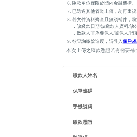
匯款單位僅限於國內金融機構。
已透過其他管道上傳，勿再重複
若文件資料齊全且無須補件，將
．缺繳款日期/缺繳款人資料/缺公
．繳款人非為要保人/被保人/
欲查詢繳款進度，請登入
保戶e
本次上傳之匯款憑證若有需要補
繳款人姓名
保單號碼
手機號碼
繳款憑證