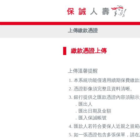
上傳繳款憑證
繳款憑證上傳
上傳溫馨提醒
本系統功能僅適用續期保費繳款
憑證影像須完整且資料清晰。
銀行提供之匯款憑證內容須顯示
．匯出人
．匯出日期及金額
．匯入保誠帳號
匯款人若符合要保人近親之規範
如一張憑證包含多張保單，請在