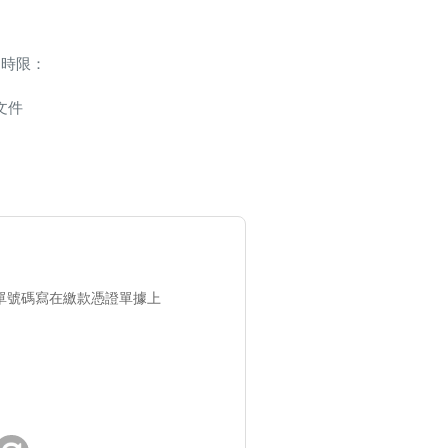
述時限：
文件
單號碼寫在繳款憑證單據上