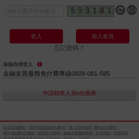
登入
加入會員
忘記密碼？
保險存摺登入
金融友善服務免付費專線0809-081-585
申請銷售人員e化服務
安全認證網站
|
GDPR隱私權告知事項
| |
個人資料保護
|
網站綜合聲明
|
保戶e點通約定條款
|
使用安全說明
|
金融友善服務專區
|
常見問題
|
使用說明
建議使用瀏覽器為 Edge、Chrome、Firefox、Safari