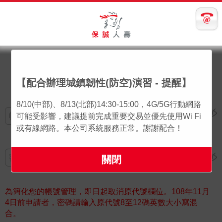
【配合辦理城鎮韌性(防空)演習 - 提醒】
歡迎使用「保戶ｅ點通」
8/10(中部)、8/13(北部)14:30-15:00，4G/5G行動網路
可能受影響，建議提前完成重要交易並優先使用Wi Fi
或有線網路。本公司系統服務正常。謝謝配合！
關閉
為簡化您的帳號管理，即日起取消原代號欄位。108年11月
4日前申請者，密碼請輸入原代號8至12碼英數大小寫混
合。